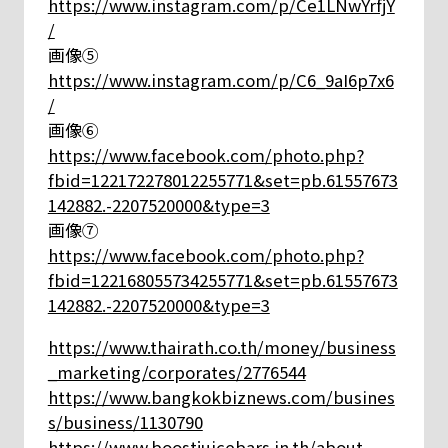
https://www.instagram.com/p/Ce1LNwYrfjY
/
画像⑤
https://www.instagram.com/p/C6_9aI6p7x6
/
画像⑥
https://www.facebook.com/photo.php?
fbid=122172278012255771&set=pb.61557673
142882.-2207520000&type=3
画像⑦
https://www.facebook.com/photo.php?
fbid=122168055734255771&set=pb.61557673
142882.-2207520000&type=3
https://www.thairath.co.th/money/business
_marketing/corporates/2776544
https://www.bangkokbiznews.com/busines
s/business/1130790
https://www.boostjuicebars.in.th/about-