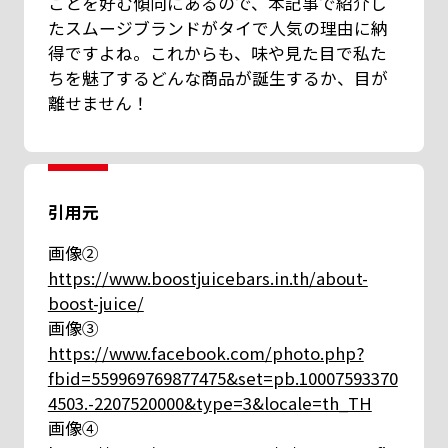
ことを好む傾向にあるので、本記事で紹介し
たスムージブランドがタイで人気の理由に納
得ですよね。これからも、味や見た目で私た
ちを魅了するどんな商品が誕生するか、目が
離せません！
引用元
画像②
https://www.boostjuicebars.in.th/about-
boost-juice/
画像③
https://www.facebook.com/photo.php?
fbid=559969769877475&set=pb.10007593370
4503.-2207520000&type=3&locale=th_TH
画像④