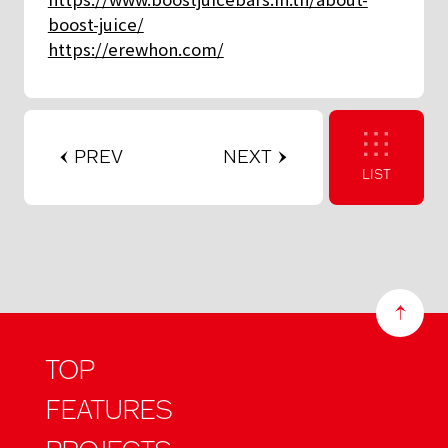
boost-juice/
https://erewhon.com/
PREV
NEXT
LIST
TOP
FEATURES